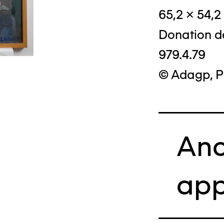
65,2 x 54,2
Donation d
979.4.79
© Adagp, P
Anc
app