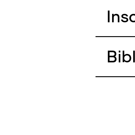
Ins
Bib