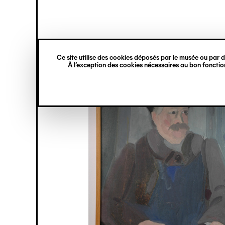
princ
Gestion des cookies
Navigation
verticale
Ce site utilise des cookies déposés par le musée ou par de
Aller
À l’exception des cookies nécessaires au bon fonction
au
contenu
principal