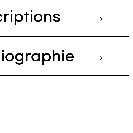
criptions
liographie