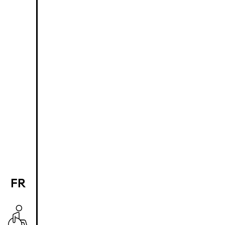
FR
EN