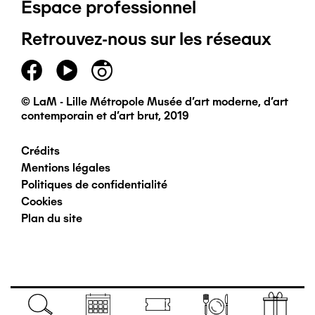
Espace professionnel
de
Retrouvez-nous sur les réseaux
page
principal
© LaM - Lille Métropole Musée d'art moderne, d'art
contemporain et d'art brut, 2019
Crédits
Pied
Mentions légales
Politiques de confidentialité
de
Cookies
Plan du site
page
secondaire
Navigation