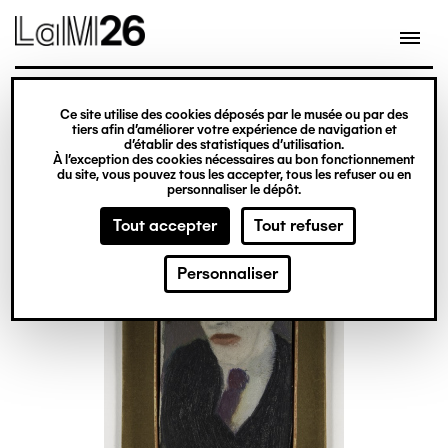
Gestion des cookies
Ce site utilise des cookies déposés par le musée ou par des
Aller
tiers afin d’améliorer votre expérience de navigation et
d’établir des statistiques d’utilisation.
au
À l’exception des cookies nécessaires au bon fonctionnement
du site, vous pouvez tous les accepter, tous les refuser ou en
contenu
personnaliser le dépôt.
principal
Tout accepter
Tout refuser
Personnaliser