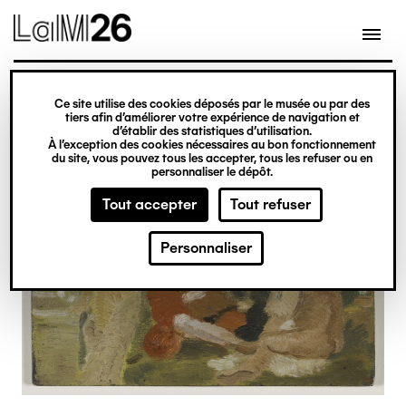
Gestion des cookies
Ce site utilise des cookies déposés par le musée ou par des
Aller
tiers afin d’améliorer votre expérience de navigation et
d’établir des statistiques d’utilisation.
au
À l’exception des cookies nécessaires au bon fonctionnement
du site, vous pouvez tous les accepter, tous les refuser ou en
contenu
personnaliser le dépôt.
principal
Tout accepter
Tout refuser
Personnaliser