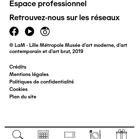
Espace professionnel
de
Retrouvez-nous sur les réseaux
page
principal
© LaM - Lille Métropole Musée d'art moderne, d'art
contemporain et d'art brut, 2019
Crédits
Pied
Mentions légales
Politiques de confidentialité
de
Cookies
Plan du site
page
secondaire
Navigation