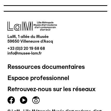
Image
LaM, 1 allée du Musée
59650 Villeneuve d'Ascq
+33 (0)3 20 19 68 68
info@musee-lam.fr
Ressources documentaires
Pied
Espace professionnel
de
Retrouvez-nous sur les réseaux
page
principal