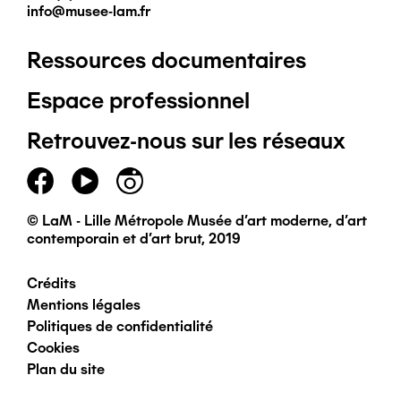
info@musee-lam.fr
Ressources documentaires
Pied
Espace professionnel
de
Retrouvez-nous sur les réseaux
page
principal
© LaM - Lille Métropole Musée d'art moderne, d'art
contemporain et d'art brut, 2019
Crédits
Pied
Mentions légales
Politiques de confidentialité
de
Cookies
Plan du site
page