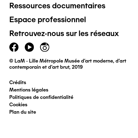
Ressources documentaires
Pied
Espace professionnel
de
Retrouvez-nous sur les réseaux
page
principal
© LaM - Lille Métropole Musée d'art moderne, d'art
contemporain et d'art brut, 2019
Crédits
Pied
Mentions légales
Politiques de confidentialité
de
Cookies
Plan du site
page
secondaire