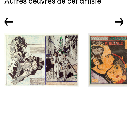
Autres oeuvres de cet artiste
←
→