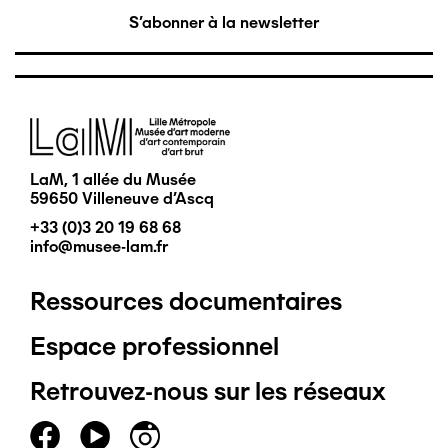
S'abonner à la newsletter
Image
LaM, 1 allée du Musée
59650 Villeneuve d'Ascq
+33 (0)3 20 19 68 68
info@musee-lam.fr
Ressources documentaires
Pied
Espace professionnel
de
Retrouvez-nous sur les réseaux
page