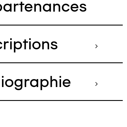
artenances
criptions
liographie