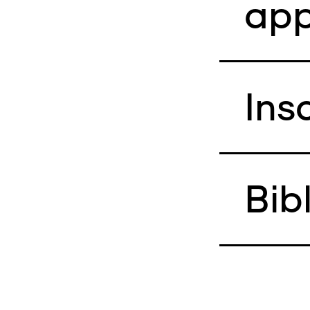
app
Ins
Bib