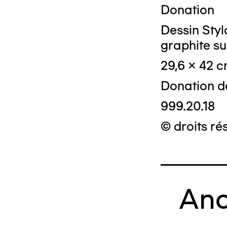
Donation
Dessin Styl
graphite su
29,6 x 42 
Donation d
999.20.18
© droits ré
Anc