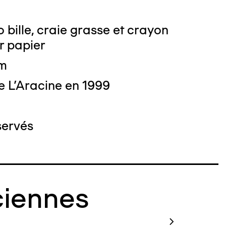
o bille, craie grasse et crayon
r papier
cm
e L'Aracine en 1999
servés
iennes