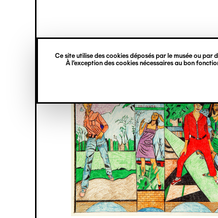
princ
Gestion des cookies
Navigation
verticale
Ce site utilise des cookies déposés par le musée ou par de
Aller
À l’exception des cookies nécessaires au bon fonction
au
contenu
principal