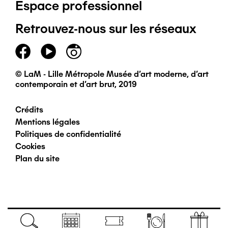
Espace professionnel
de
Retrouvez-nous sur les réseaux
page
principal
© LaM - Lille Métropole Musée d'art moderne, d'art
contemporain et d'art brut, 2019
Crédits
Pied
Mentions légales
Politiques de confidentialité
de
Cookies
Plan du site
page
secondaire
Navigation