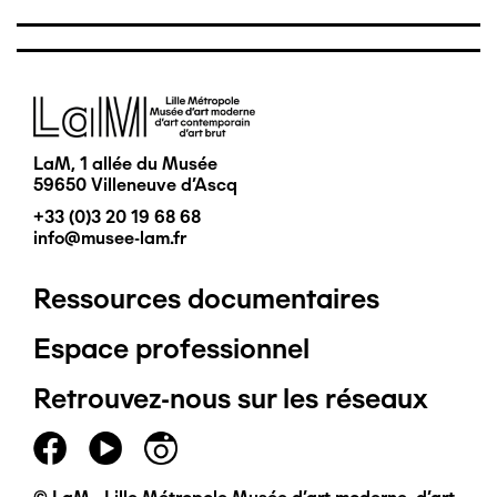
Image
LaM, 1 allée du Musée
59650 Villeneuve d'Ascq
+33 (0)3 20 19 68 68
info@musee-lam.fr
Ressources documentaires
Pied
Espace professionnel
de
Retrouvez-nous sur les réseaux
page
principal