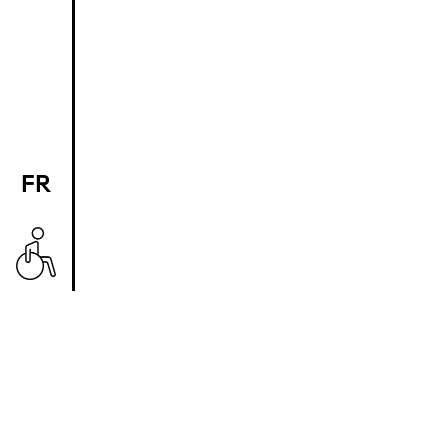
FR
EN