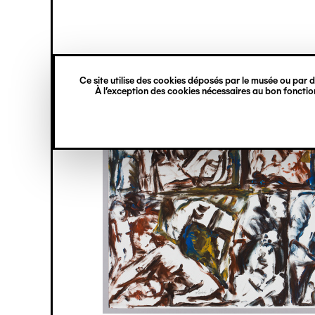
princ
Gestion des cookies
Navigation
verticale
Ce site utilise des cookies déposés par le musée ou par de
Aller
À l’exception des cookies nécessaires au bon fonction
au
contenu
principal