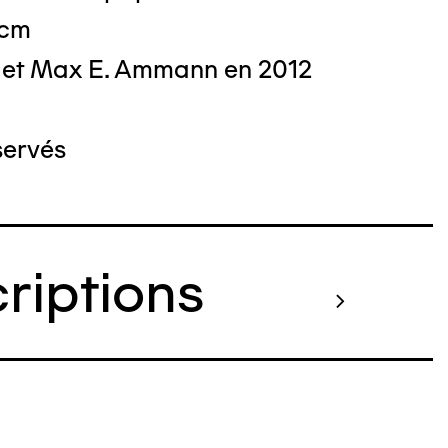
 cm
 et Max E. Ammann en 2012
servés
criptions