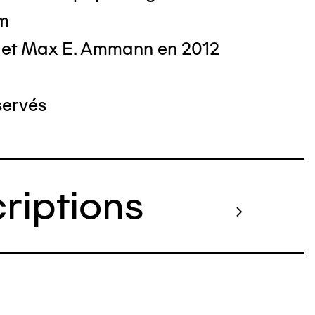
cm
 et Max E. Ammann en 2012
servés
criptions