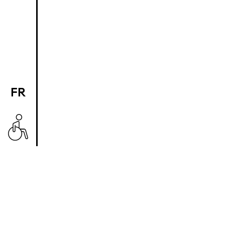
FR
EN