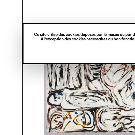
princ
Gestion des cookies
Navigation
verticale
Ce site utilise des cookies déposés par le musée ou par de
Aller
À l’exception des cookies nécessaires au bon fonction
au
contenu
principal