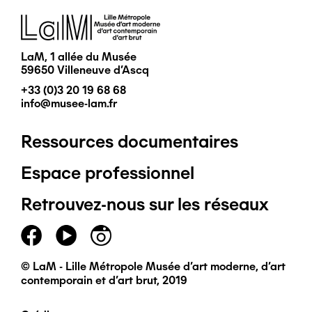
Image
LaM, 1 allée du Musée
59650 Villeneuve d'Ascq
+33 (0)3 20 19 68 68
info@musee-lam.fr
Ressources documentaires
Pied
Espace professionnel
de
Retrouvez-nous sur les réseaux
page
principal
© LaM - Lille Métropole Musée d'art moderne, d'art
contemporain et d'art brut, 2019