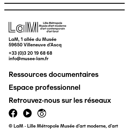
Image
LaM, 1 allée du Musée
59650 Villeneuve d'Ascq
+33 (0)3 20 19 68 68
info@musee-lam.fr
Ressources documentaires
Pied
Espace professionnel
de
Retrouvez-nous sur les réseaux
page
principal
© LaM - Lille Métropole Musée d'art moderne, d'art