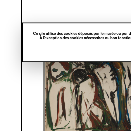
princ
Gestion des cookies
Navigation
verticale
Ce site utilise des cookies déposés par le musée ou par de
Aller
À l’exception des cookies nécessaires au bon fonction
au
contenu
principal