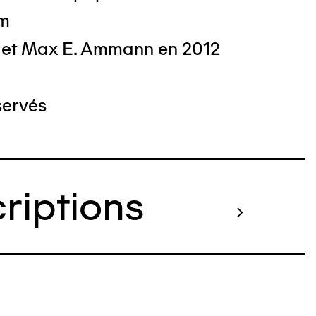
cm
 et Max E. Ammann en 2012
servés
criptions