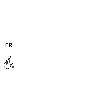
FR
EN