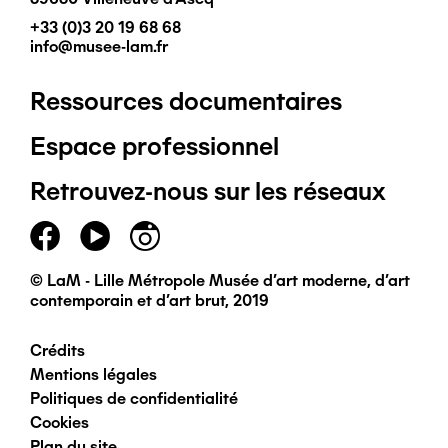
+33 (0)3 20 19 68 68
info@musee-lam.fr
Ressources documentaires
Pied
Espace professionnel
de
Retrouvez-nous sur les réseaux
page
principal
© LaM - Lille Métropole Musée d'art moderne, d'art
contemporain et d'art brut, 2019
Crédits
Pied
Mentions légales
Politiques de confidentialité
de
Cookies
Plan du site