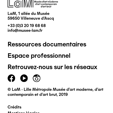
Image
LaM, 1 allée du Musée
59650 Villeneuve d'Ascq
+33 (0)3 20 19 68 68
info@musee-lam.fr
Ressources documentaires
Pied
Espace professionnel
de
Retrouvez-nous sur les réseaux
page
principal
© LaM - Lille Métropole Musée d'art moderne, d'art
contemporain et d'art brut, 2019
Crédits
Pied