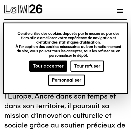
Gestion des cookies
Aller
au
contenu
principal
Ce site utilise des cookies déposés par le musée ou par des
Devenir mécène
tiers afin d’améliorer votre expérience de navigation et
d’établir des statistiques d’utilisation.
À l’exception des cookies nécessaires au bon fonctionnement
du site, vous pouvez tous les accepter, tous les refuser ou en
personnaliser le dépôt.
Tout accepter
Tout refuser
Inauguré en 1983, le LaM est devenu
Personnaliser
un musée incontournable du nord de
l'Europe. Ancré dans son temps et
dans son territoire, il poursuit sa
mission d'innovation culturelle et
sociale grâce au soutien précieux de