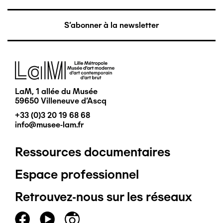
S'abonner à la newsletter
Image
LaM, 1 allée du Musée
59650 Villeneuve d'Ascq
+33 (0)3 20 19 68 68
info@musee-lam.fr
Ressources documentaires
Pied
Espace professionnel
de
Retrouvez-nous sur les réseaux
page