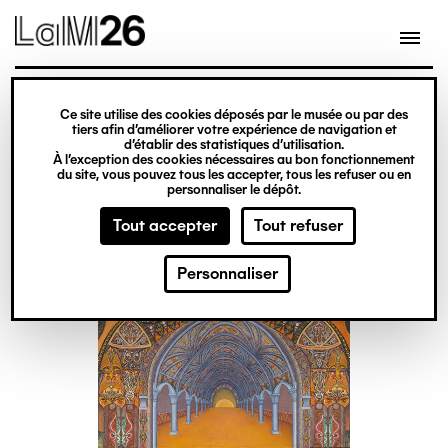
Gestion des cookies
Aller
au
contenu
principal
Billetterie
exposition
Ce site utilise des cookies déposés par le musée ou par des
Obsession
tiers afin d’améliorer votre expérience de navigation et
d’établir des statistiques d’utilisation.
À l’exception des cookies nécessaires au bon fonctionnement
du site, vous pouvez tous les accepter, tous les refuser ou en
Du 20 février 2026
personnaliser le dépôt.
au 31 décembre 2027
Tout accepter
Tout refuser
Personnaliser