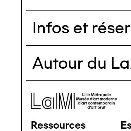
Infos et rése
Autour du L
Image
Ressources
E
Pied