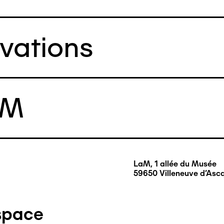
rvations
aM
LaM, 1 allée du Musée
59650 Villeneuve d'Asc
space