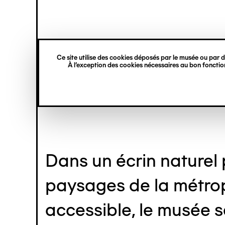
princ
Gestion des cookies
Aller
Navigation
au
contenu
verticale
principal
Un groupe d
Ce site utilise des cookies déposés par le musée ou par de
À l’exception des cookies nécessaires au bon fonction
Dans un écrin naturel 
paysages de la métropo
accessible, le musée s