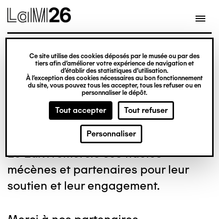
Gestion des cookies
Aller
au
contenu
principal
Ce site utilise des cookies déposés par le musée ou par des
Nos mécènes et
tiers afin d’améliorer votre expérience de navigation et
d’établir des statistiques d’utilisation.
À l’exception des cookies nécessaires au bon fonctionnement
partenaires
du site, vous pouvez tous les accepter, tous les refuser ou en
personnaliser le dépôt.
Tout accepter
Tout refuser
Personnaliser
Le LaM remercie ses fidèles
mécènes et partenaires pour leur
soutien et leur engagement.