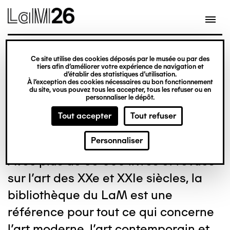
Gestion des cookies
Aller
au
contenu
principal
Ce site utilise des cookies déposés par le musée ou par des
Bibliothèque
tiers afin d’améliorer votre expérience de navigation et
d’établir des statistiques d’utilisation.
À l’exception des cookies nécessaires au bon fonctionnement
Dominique Bozo
du site, vous pouvez tous les accepter, tous les refuser ou en
personnaliser le dépôt.
Tout accepter
Tout refuser
Personnaliser
Avec plus de 59 000 livres et revues
sur l'art des XXe et XXIe siècles, la
bibliothèque du LaM est une
référence pour tout ce qui concerne
l'art moderne, l'art contemporain et