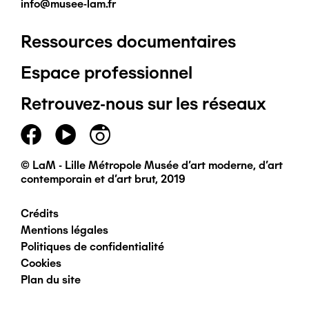
info@musee-lam.fr
Ressources documentaires
Pied
Espace professionnel
de
Retrouvez-nous sur les réseaux
page
principal
© LaM - Lille Métropole Musée d'art moderne, d'art
contemporain et d'art brut, 2019
Crédits
Pied
Mentions légales
Politiques de confidentialité
de
Cookies
Plan du site
page