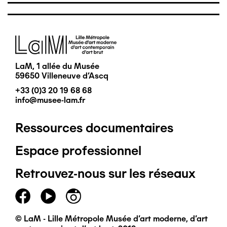
Image
LaM, 1 allée du Musée
59650 Villeneuve d'Ascq
+33 (0)3 20 19 68 68
info@musee-lam.fr
Ressources documentaires
Pied
Espace professionnel
de
Retrouvez-nous sur les réseaux
page
principal
© LaM - Lille Métropole Musée d'art moderne, d'art