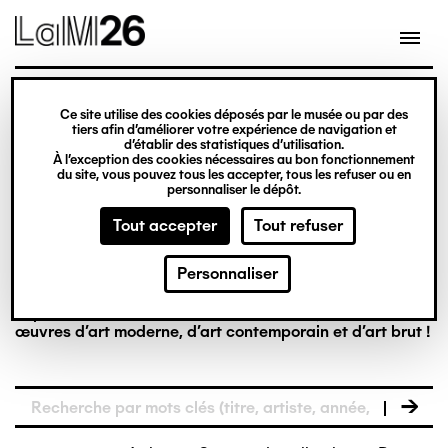
Gestion des cookies
Ce site utilise des cookies déposés par le musée ou par des
tiers afin d’améliorer votre expérience de navigation et
Aller
La collection en
d’établir des statistiques d’utilisation.
À l’exception des cookies nécessaires au bon fonctionnement
au
du site, vous pouvez tous les accepter, tous les refuser ou en
contenu
personnaliser le dépôt.
ligne
principal
Tout accepter
Tout refuser
Personnaliser
Riche de plus de 8 000 œuvres, la collection du LaM est
la première à réunir, dans un musée français, des
œuvres d’art moderne, d’art contemporain et d’art brut !