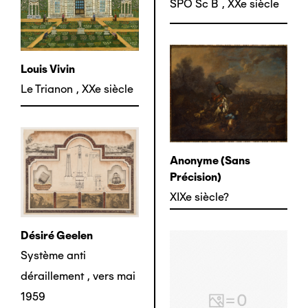
SPO Sc B
,
XXe siècle
Louis Vivin
Le Trianon
,
XXe siècle
Anonyme (sans
Précision)
XIXe siècle?
Désiré Geelen
Système anti
déraillement
,
vers mai
1959