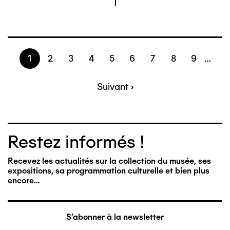
Page
1
Page
2
Page
3
Page
4
Page
5
Page
6
Page
7
Page
8
Page
9
…
Pagination
Page
Suivant ›
suivante
Restez informés !
Recevez les actualités sur la collection du musée, ses
expositions, sa programmation culturelle et bien plus
encore…
S'abonner à la newsletter