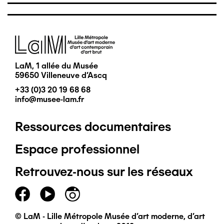
Image
LaM, 1 allée du Musée
59650 Villeneuve d'Ascq
+33 (0)3 20 19 68 68
info@musee-lam.fr
Ressources documentaires
Pied
Espace professionnel
de
Retrouvez-nous sur les réseaux
page
principal
© LaM - Lille Métropole Musée d'art moderne, d'art