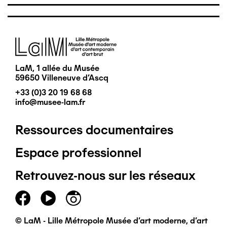
Image
LaM, 1 allée du Musée
59650 Villeneuve d'Ascq
+33 (0)3 20 19 68 68
info@musee-lam.fr
Ressources documentaires
Pied
Espace professionnel
de
Retrouvez-nous sur les réseaux
page
principal
© LaM - Lille Métropole Musée d'art moderne, d'art