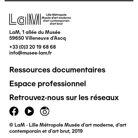
Image
LaM, 1 allée du Musée
59650 Villeneuve d'Ascq
+33 (0)3 20 19 68 68
info@musee-lam.fr
Ressources documentaires
Pied
Espace professionnel
de
Retrouvez-nous sur les réseaux
page
principal
© LaM - Lille Métropole Musée d'art moderne, d'art
contemporain et d'art brut, 2019