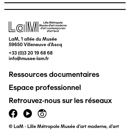
Image
LaM, 1 allée du Musée
59650 Villeneuve d'Ascq
+33 (0)3 20 19 68 68
info@musee-lam.fr
Ressources documentaires
Pied
Espace professionnel
de
Retrouvez-nous sur les réseaux
page
principal
© LaM - Lille Métropole Musée d'art moderne, d'art