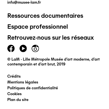
info@musee-lam.fr
Ressources documentaires
Pied
Espace professionnel
de
Retrouvez-nous sur les réseaux
page
principal
© LaM - Lille Métropole Musée d'art moderne, d'art
contemporain et d'art brut, 2019
Crédits
Pied
Mentions légales
Politiques de confidentialité
de
Cookies
Plan du site
page