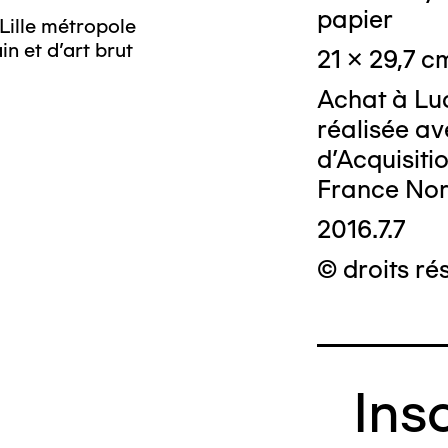
papier
Lille métropole
n et d’art brut
21 x 29,7 c
Achat à Luc
réalisée av
d’Acquisit
France Nor
2016.7.7
© droits ré
Ins