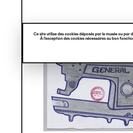
princ
Gestion des cookies
Navigation
verticale
Ce site utilise des cookies déposés par le musée ou par de
Aller
À l’exception des cookies nécessaires au bon fonction
au
contenu
principal