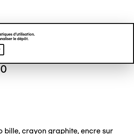
tiques d’utilisation.
naliser le dépôt.
iel MESSOU
r
10
o bille, crayon graphite, encre sur