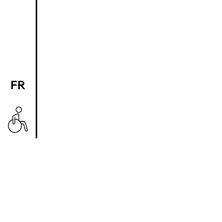
FR
EN