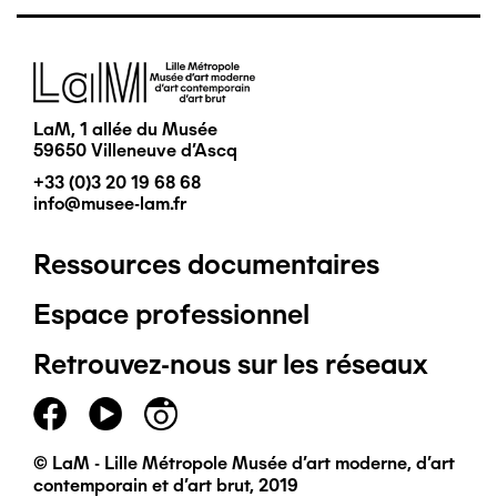
Image
LaM, 1 allée du Musée
59650 Villeneuve d'Ascq
+33 (0)3 20 19 68 68
info@musee-lam.fr
Ressources documentaires
Pied
Espace professionnel
de
Retrouvez-nous sur les réseaux
page
principal
© LaM - Lille Métropole Musée d'art moderne, d'art
contemporain et d'art brut, 2019