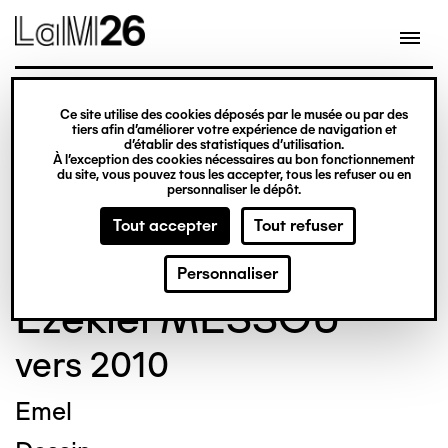
Gestion des cookies
Ce site utilise des cookies déposés par le musée ou par des
Aller
tiers afin d’améliorer votre expérience de navigation et
d’établir des statistiques d’utilisation.
au
À l’exception des cookies nécessaires au bon fonctionnement
du site, vous pouvez tous les accepter, tous les refuser ou en
contenu
© Crédit photo : Nicolas Dewitte/LaM Lille
personnaliser le dépôt.
principal
métropole musée d’art moderne d’art
Tout accepter
Tout refuser
contemporain et d’art brut
Personnaliser
Ezekiel MESSOU
vers 2010
Emel