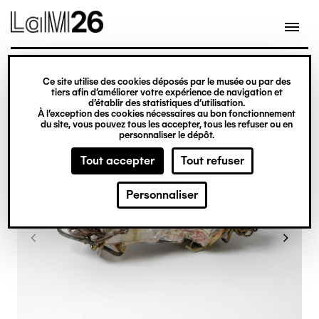
Gestion des cookies
Ce site utilise des cookies déposés par le musée ou par des
Aller
tiers afin d’améliorer votre expérience de navigation et
d’établir des statistiques d’utilisation.
au
À l’exception des cookies nécessaires au bon fonctionnement
du site, vous pouvez tous les accepter, tous les refuser ou en
contenu
personnaliser le dépôt.
principal
Tout accepter
Tout refuser
Personnaliser