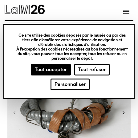
Gestion des cookies
Ce site utilise des cookies déposés par le musée ou par des
Aller
tiers afin d’améliorer votre expérience de navigation et
d’établir des statistiques d’utilisation.
au
À l’exception des cookies nécessaires au bon fonctionnement
du site, vous pouvez tous les accepter, tous les refuser ou en
contenu
personnaliser le dépôt.
principal
Tout accepter
Tout refuser
Personnaliser