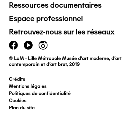
Ressources documentaires
Pied
Espace professionnel
de
Retrouvez-nous sur les réseaux
page
principal
© LaM - Lille Métropole Musée d'art moderne, d'art
contemporain et d'art brut, 2019
Crédits
Pied
Mentions légales
Politiques de confidentialité
de
Cookies
Plan du site
page
secondaire