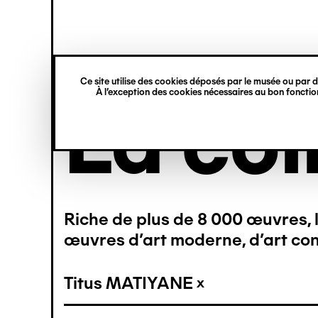
princ
Gestion des cookies
Navigation
rmer
rmer
rmer
rmer
rmer
rmer
verticale
Ce site utilise des cookies déposés par le musée ou par de
À l’exception des cookies nécessaires au bon fonction
Aller
La col
au
contenu
principal
21)
(20)
(20)
(21)
(19)
(21)
Riche de plus de 8 000 œuvres, l
(1)
(1)
(1)
œuvres d’art moderne, d’art con
(1)
Titus MATIYANE