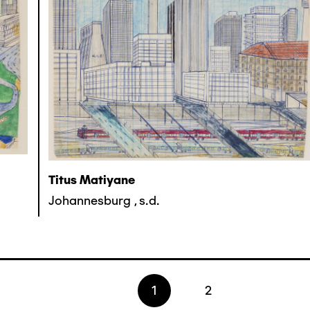
Titus Matiyane
Johannesburg
,
s.d.
Page
1
Page
2