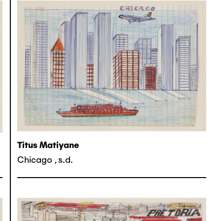
Titus Matiyane
Chicago
,
s.d.