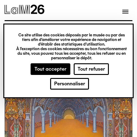
Gestion des cookies
Aller
au
contenu
principal
exposition
Ce site utilise des cookies déposés par le musée ou par des
Du 20 février 2026
tiers afin d’améliorer votre expérience de navigation et
d’établir des statistiques d’utilisation.
au 31 décembre 2027
À l’exception des cookies nécessaires au bon fonctionnement
du site, vous pouvez tous les accepter, tous les refuser ou en
Obsession
Billetterie
personnaliser le dépôt.
Tout accepter
Tout refuser
Personnaliser