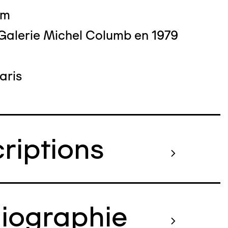
cm
 Galerie Michel Columb en 1979
 :
aris
criptions
liographie