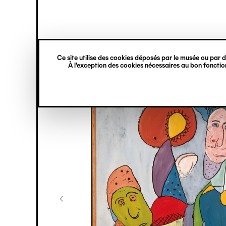
princ
Gestion des cookies
Navigation
verticale
Ce site utilise des cookies déposés par le musée ou par de
Aller
À l’exception des cookies nécessaires au bon fonction
au
contenu
principal