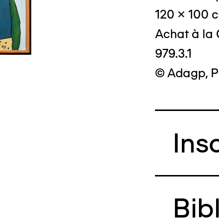
120 x 100 
Achat à la
979.3.1
© Crédit photo
© Adagp, P
Ins
Bib