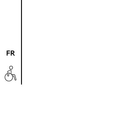
FR
EN