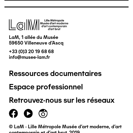
Image
LaM, 1 allée du Musée
59650 Villeneuve d'Ascq
+33 (0)3 20 19 68 68
info@musee-lam.fr
Ressources documentaires
Pied
Espace professionnel
de
Retrouvez-nous sur les réseaux
page
principal
© LaM - Lille Métropole Musée d'art moderne, d'art
contemporain et d'art brut, 2019