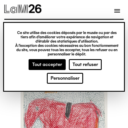
Gestion des cookies
Ce site utilise des cookies déposés par le musée ou par des
Aller
tiers afin d’améliorer votre expérience de navigation et
d’établir des statistiques d’utilisation.
au
À l’exception des cookies nécessaires au bon fonctionnement
du site, vous pouvez tous les accepter, tous les refuser ou en
contenu
personnaliser le dépôt.
principal
Tout accepter
Tout refuser
Personnaliser