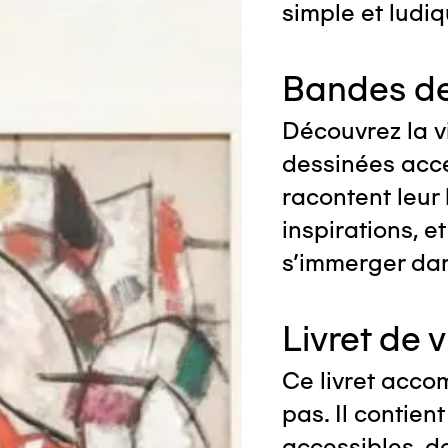
simple et ludiq
Bandes de
Découvrez la v
dessinées acce
racontent leur 
inspirations, e
s’immerger dan
Livret de v
Ce livret acco
pas. Il contien
accessibles, de