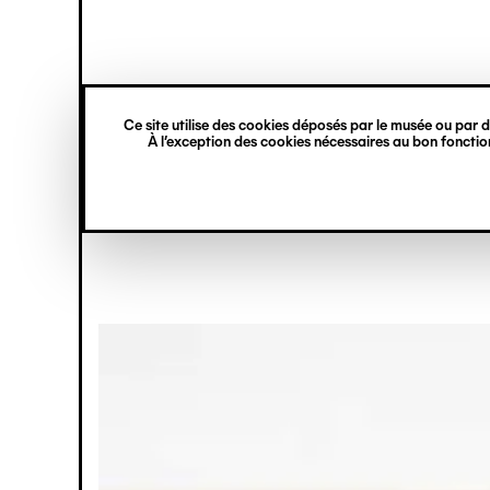
princ
Gestion des cookies
Aller
Navigation
au
contenu
verticale
principal
Dispositifs d
Ce site utilise des cookies déposés par le musée ou par de
À l’exception des cookies nécessaires au bon fonction