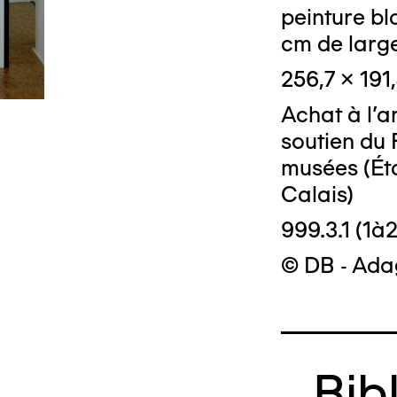
peinture bl
cm de larg
256,7 x 191
Achat à l'a
soutien du 
musées (Ét
Calais)
999.3.1 (1à2
© DB - Ada
Bib