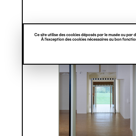
princ
Gestion des cookies
Navigation
verticale
Ce site utilise des cookies déposés par le musée ou par de
Aller
À l’exception des cookies nécessaires au bon fonction
au
contenu
principal