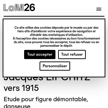
Gestion des cookies
Ce site utilise des cookies déposés par le musée ou par des
Aller
tiers afin d’améliorer votre expérience de navigation et
d’établir des statistiques d’utilisation.
au
À l’exception des cookies nécessaires au bon fonctionnement
du site, vous pouvez tous les accepter, tous les refuser ou en
contenu
© Crédit photo : Nicolas Dewitte/LaM Lille
personnaliser le dépôt.
principal
métropole musée d’art moderne d’art
Tout accepter
Tout refuser
contemporain et d’art brut
Personnaliser
Jacques LIPCHITZ
vers 1915
Etude pour figure démontable,
danseuse