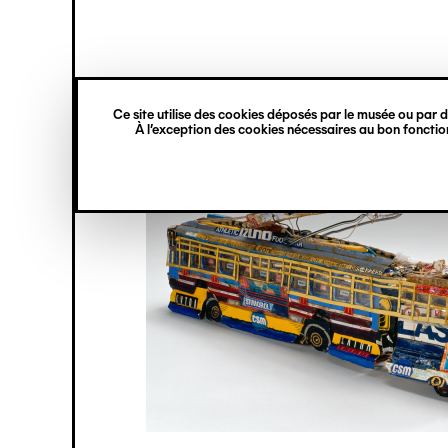
princ
Gestion des cookies
Navigation
verticale
Ce site utilise des cookies déposés par le musée ou par de
Aller
À l’exception des cookies nécessaires au bon fonction
au
contenu
principal