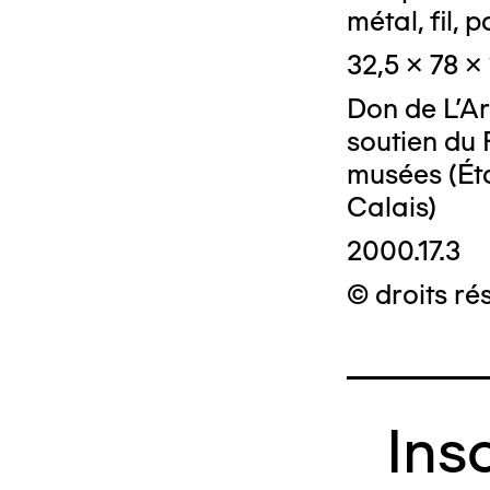
métal, fil, 
32,5 x 78 x
Don de L'Ar
soutien du 
musées (Ét
Calais)
2000.17.3
© droits ré
Ins