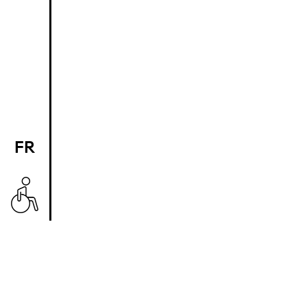
FR
EN