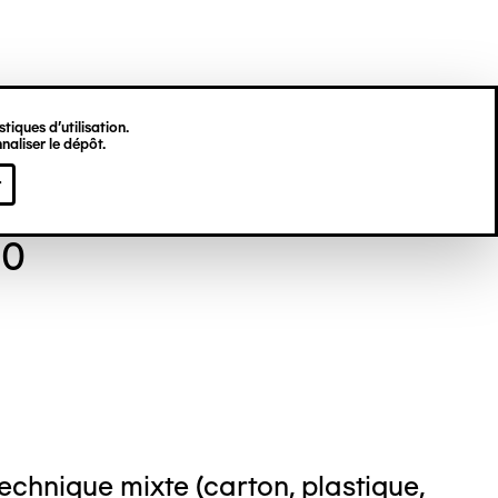
tiques d’utilisation.
naliser le dépôt.
em van GENK
r
90
echnique mixte (carton, plastique,