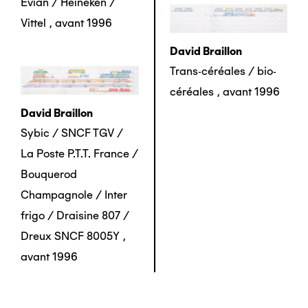
Evian / Heineken /
Vittel
,
avant 1996
David Braillon
Trans-céréales / bio-
céréales
,
avant 1996
David Braillon
Sybic / SNCF TGV /
La Poste P.T.T. France /
Bouquerod
Champagnole / Inter
frigo / Draisine 807 /
Dreux SNCF 8005Y
,
avant 1996