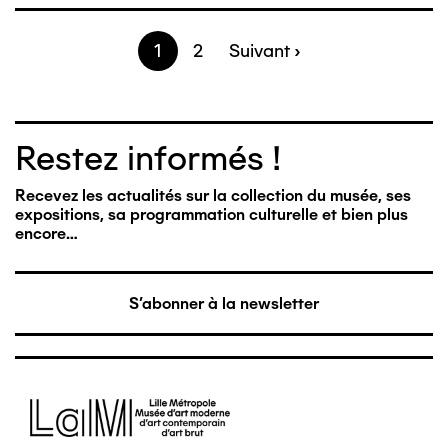
Page
1
Page
2
Page
Suivant ›
Pagination
suivante
Restez informés !
Recevez les actualités sur la collection du musée, ses
expositions, sa programmation culturelle et bien plus
encore…
S'abonner à la newsletter
Image