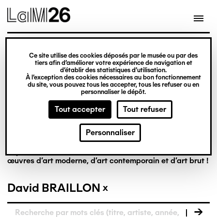
Gestion des cookies
Ce site utilise des cookies déposés par le musée ou par des
tiers afin d’améliorer votre expérience de navigation et
Aller
La collection en
d’établir des statistiques d’utilisation.
À l’exception des cookies nécessaires au bon fonctionnement
au
du site, vous pouvez tous les accepter, tous les refuser ou en
contenu
personnaliser le dépôt.
ligne
principal
Tout accepter
Tout refuser
Personnaliser
Riche de plus de 8 000 œuvres, la collection du LaM est
la première à réunir, dans un musée français, des
œuvres d’art moderne, d’art contemporain et d’art brut !
David BRAILLON