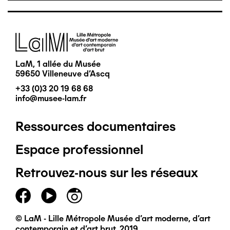
Image
LaM, 1 allée du Musée
59650 Villeneuve d'Ascq
+33 (0)3 20 19 68 68
info@musee-lam.fr
Ressources documentaires
Pied
Espace professionnel
de
Retrouvez-nous sur les réseaux
page
principal
© LaM - Lille Métropole Musée d'art moderne, d'art
contemporain et d'art brut, 2019