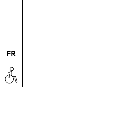
FR
EN