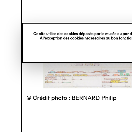
princ
Gestion des cookies
Navigation
verticale
Ce site utilise des cookies déposés par le musée ou par de
Aller
À l’exception des cookies nécessaires au bon fonction
au
contenu
principal
© Crédit photo : BERNARD Philip