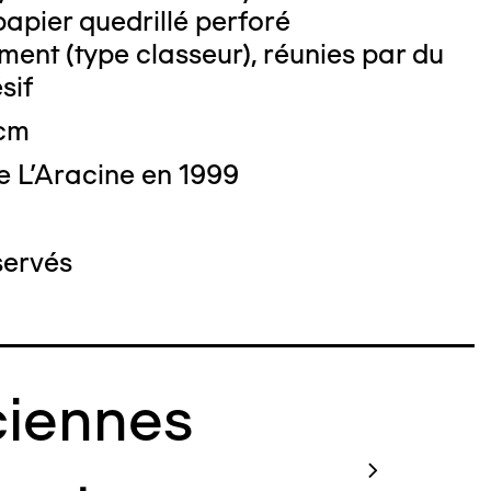
o : BERNARD Philip
 papier quedrillé perforé
nt (type classeur), réunies par du
sif
 cm
e L'Aracine en 1999
servés
iennes