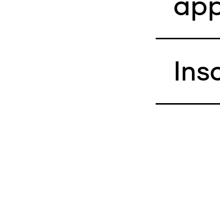
app
Ins