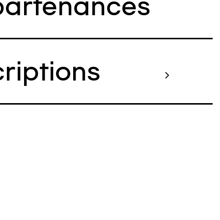
artenances
criptions