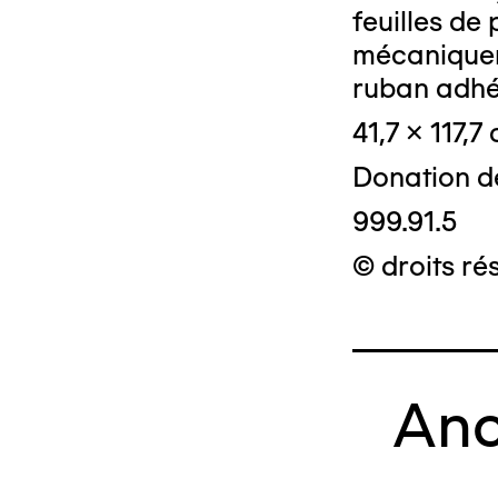
© Crédit phot
feuilles de
mécaniqueme
ruban adhé
41,7 x 117,7
Donation d
999.91.5
© droits ré
Anc