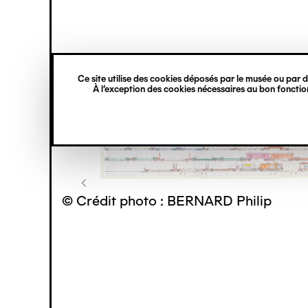
princ
Gestion des cookies
Navigation
verticale
Ce site utilise des cookies déposés par le musée ou par de
Aller
À l’exception des cookies nécessaires au bon fonction
au
contenu
principal
© Crédit photo : BERNARD Philip