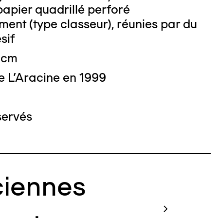
 papier quadrillé perforé
nt (type classeur), réunies par du
sif
3 cm
e L'Aracine en 1999
servés
iennes