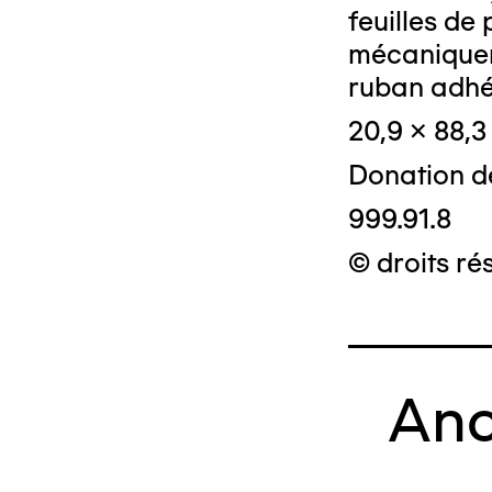
feuilles de
mécaniqueme
ruban adhé
20,9 x 88,
Donation d
999.91.8
© droits ré
Anc