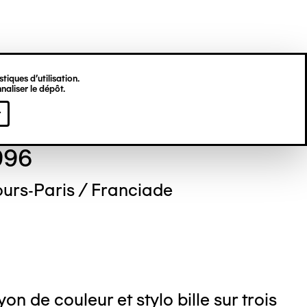
tiques d’utilisation.
naliser le dépôt.
id BRAILLON
r
996
ours-Paris / Franciade
o : BERNARD Philip
n de couleur et stylo bille sur trois