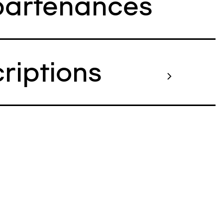
artenances
criptions