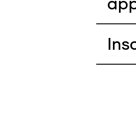
app
Ins