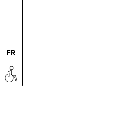
FR
EN