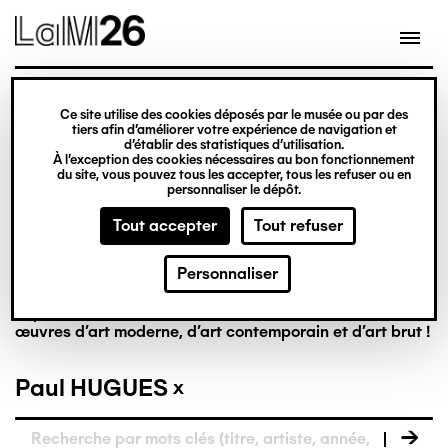
Gestion des cookies
Ce site utilise des cookies déposés par le musée ou par des
tiers afin d’améliorer votre expérience de navigation et
Aller
La collection en
d’établir des statistiques d’utilisation.
À l’exception des cookies nécessaires au bon fonctionnement
au
du site, vous pouvez tous les accepter, tous les refuser ou en
contenu
personnaliser le dépôt.
ligne
principal
Tout accepter
Tout refuser
Personnaliser
Riche de plus de 8 000 œuvres, la collection du LaM est
la première à réunir, dans un musée français, des
œuvres d’art moderne, d’art contemporain et d’art brut !
Paul HUGUES