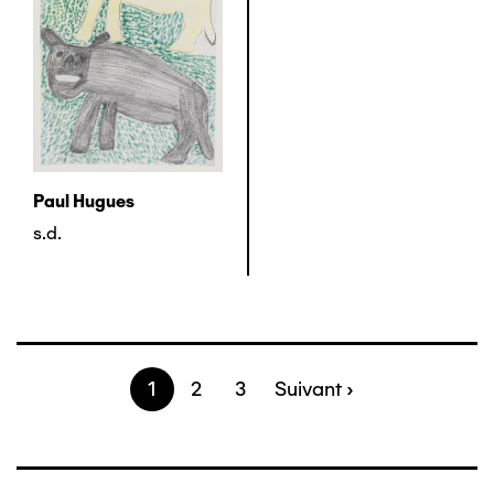
Paul Hugues
s.d.
Page
1
Page
2
Page
3
Page
Suivant ›
Pagination
suivante