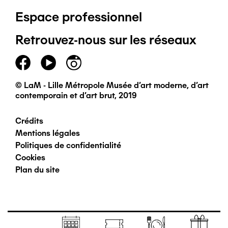
Espace professionnel
de
Retrouvez-nous sur les réseaux
page
principal
© LaM - Lille Métropole Musée d'art moderne, d'art
contemporain et d'art brut, 2019
Crédits
Pied
Mentions légales
Politiques de confidentialité
de
Cookies
Plan du site
page
secondaire
Navigation