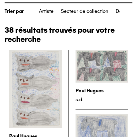
Artiste
Secteur de collection
Date de c
Trier par
38
résultats trouvés pour votre
recherche
Paul Hugues
s.d.
Paul Hugues