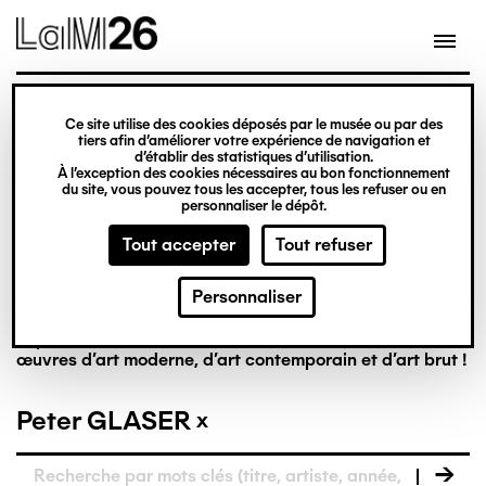
Gestion des cookies
Ce site utilise des cookies déposés par le musée ou par des
tiers afin d’améliorer votre expérience de navigation et
Aller
La collection en
d’établir des statistiques d’utilisation.
À l’exception des cookies nécessaires au bon fonctionnement
au
du site, vous pouvez tous les accepter, tous les refuser ou en
contenu
personnaliser le dépôt.
ligne
principal
Tout accepter
Tout refuser
Personnaliser
Riche de plus de 8 000 œuvres, la collection du LaM est
la première à réunir, dans un musée français, des
œuvres d’art moderne, d’art contemporain et d’art brut !
Peter GLASER