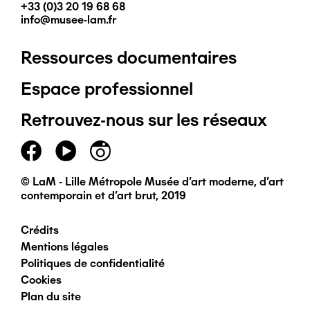
+33 (0)3 20 19 68 68
info@musee-lam.fr
Ressources documentaires
Pied
Espace professionnel
de
Retrouvez-nous sur les réseaux
page
principal
© LaM - Lille Métropole Musée d'art moderne, d'art
contemporain et d'art brut, 2019
Crédits
Pied
Mentions légales
Politiques de confidentialité
de
Cookies
Plan du site
page