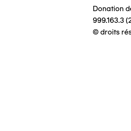
Donation d
999.163.3 (
© droits ré