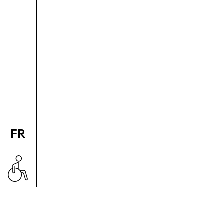
FR
EN