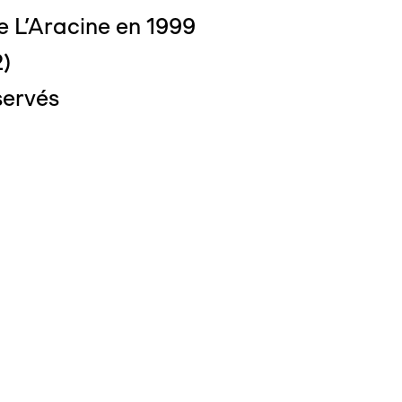
e L'Aracine en 1999
2)
servés