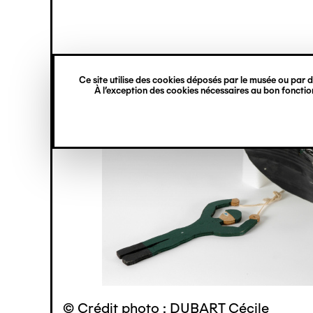
princ
Gestion des cookies
Navigation
verticale
Ce site utilise des cookies déposés par le musée ou par de
Aller
À l’exception des cookies nécessaires au bon fonction
au
contenu
principal
© Crédit photo : DUBART Cécile