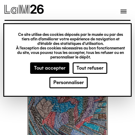
Gestion des cookies
Ce site utilise des cookies déposés par le musée ou par des
Aller
tiers afin d’améliorer votre expérience de navigation et
d’établir des statistiques d’utilisation.
au
À l’exception des cookies nécessaires au bon fonctionnement
du site, vous pouvez tous les accepter, tous les refuser ou en
contenu
personnaliser le dépôt.
principal
Tout accepter
Tout refuser
Personnaliser