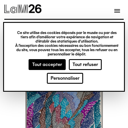
Gestion des cookies
Ce site utilise des cookies déposés par le musée ou par des
Aller
tiers afin d’améliorer votre expérience de navigation et
d’établir des statistiques d’utilisation.
au
À l’exception des cookies nécessaires au bon fonctionnement
du site, vous pouvez tous les accepter, tous les refuser ou en
contenu
personnaliser le dépôt.
principal
Tout accepter
Tout refuser
Personnaliser