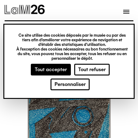
Gestion des cookies
Ce site utilise des cookies déposés par le musée ou par des
Aller
tiers afin d’améliorer votre expérience de navigation et
d’établir des statistiques d’utilisation.
au
À l’exception des cookies nécessaires au bon fonctionnement
du site, vous pouvez tous les accepter, tous les refuser ou en
contenu
personnaliser le dépôt.
principal
Tout accepter
Tout refuser
Personnaliser